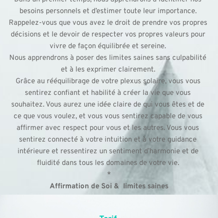
besoins personnels et d’estimer toute leur importance. 
Rappelez-vous que vous avez le droit de prendre vos propres 
décisions et le devoir de respecter vos propres valeurs pour 
vivre de façon équilibrée et sereine. 
Nous apprendrons à poser des limites saines sans culpabilité 
et à les exprimer clairement. 
Grâce au rééquilibrage de votre plexus solaire, vous vous 
sentirez confiant et habilité à créer la vie que vous 
souhaitez. Vous aurez une idée claire de qui vous êtes et de 
ce que vous voulez, et vous vous sentirez capable de vous 
affirmer avec respect pour vous et les autres. Vous vous 
sentirez connecté à votre intuition et à votre guidance 
intérieure et ressentirez un sentiment d’harmonie et de 
fluidité dans tous les domaines de votre vie. 
​*
Affirmation de Soi &  limites saines