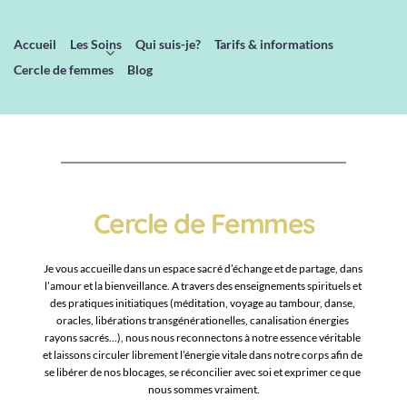
Accueil
Les Soins
Qui suis-je?
Tarifs & informations
Cercle de femmes
Blog
Cercle de Femmes
Je vous accueille dans un espace sacré d’échange et de partage, dans 
l’amour et la bienveillance. A travers des enseignements spirituels et 
des pratiques initiatiques (méditation, voyage au tambour, danse, 
oracles, libérations transgénérationelles, canalisation énergies 
rayons sacrés…), nous nous reconnectons à notre essence véritable 
et laissons circuler librement l’énergie vitale dans notre corps afin de 
se libérer de nos blocages, se réconcilier avec soi et exprimer ce que 
nous sommes vraiment.