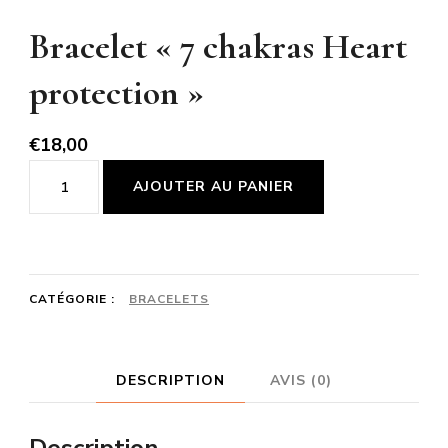
Bracelet « 7 chakras Heart
protection »
€
18,00
quantité
AJOUTER AU PANIER
de
Bracelet
"7
CATÉGORIE :
BRACELETS
chakras
Heart
protection"
DESCRIPTION
AVIS (0)